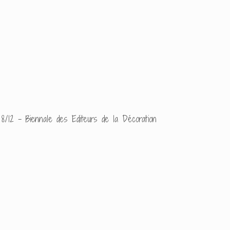
8/12 - Biennale des Editeurs de la Décoration
Conception complète d'un 
italienne qui prenaient pl
décrypter. Le damier, la 
rencontrer, voire s'affron
Ajouter un commenta